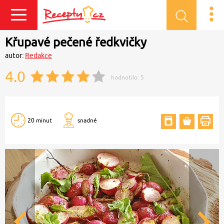
Přihlásit se
Křupavé pečené ředkvičky
autor:
Redakce
4.0
hodnotilo:
5
20 minut
snadné