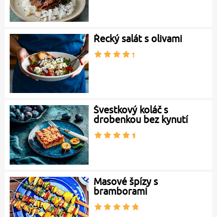
Řecký salát s olivami
Švestkový koláč s
drobenkou bez kynutí
Masové špízy s
bramborami