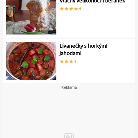
Vláčný velikonoční beránek
Lívanečky s horkými
jahodami