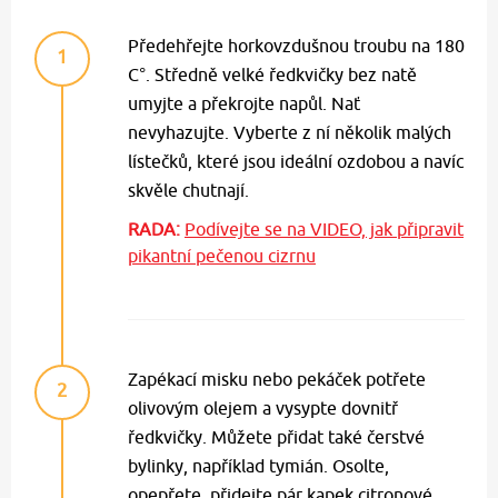
Předehřejte horkovzdušnou troubu na 180
1
C°. Středně velké ředkvičky bez natě
umyjte a překrojte napůl. Nať
nevyhazujte. Vyberte z ní několik malých
lístečků, které jsou ideální ozdobou a navíc
skvěle chutnají.
RADA:
Podívejte se na VIDEO, jak připravit
pikantní pečenou cizrnu
Zapékací misku nebo pekáček potřete
2
olivovým olejem a vysypte dovnitř
ředkvičky. Můžete přidat také čerstvé
bylinky, například tymián. Osolte,
opepřete, přidejte pár kapek citronové