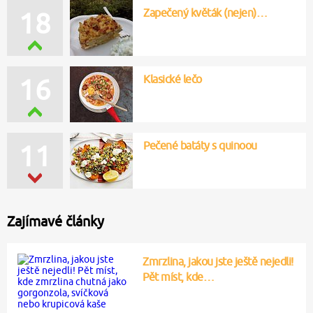
Zapečený květák (nejen)…
18
Klasické lečo
16
Pečené batáty s quinoou
11
Zajímavé články
Zmrzlina, jakou jste ještě nejedli!
Pět míst, kde…