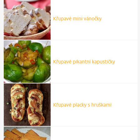
Křupavé mini vánočky
Křupavé pikantní kapustičky
Křupavé placky s hruškami