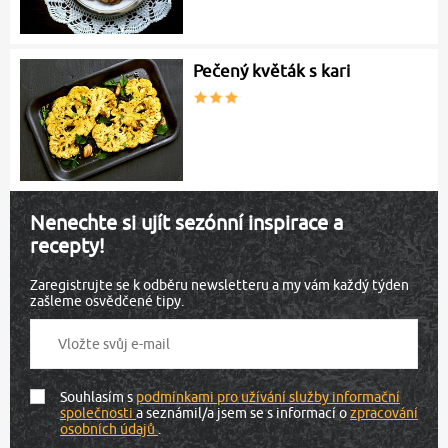
Pečený květák s kari
Nenechte si ujít sezónní inspirace a
recepty!
Zaregistrujte se k odběru newsletteru a my vám každý týden
zašleme osvědčené tipy.
Souhlasím s
podmínkami pro užívání služby informační
společnosti
a seznámil/a jsem se s informací o
zpracování
osobních údajů
.