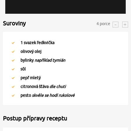
Suroviny
4
porce
1
svazek ředkvička
olivový olej
bylinky
například tymián
sůl
pepř mletý
citronová šťáva
dle chuti
pesto
skvěle se hodí rukolové
Postup přípravy receptu