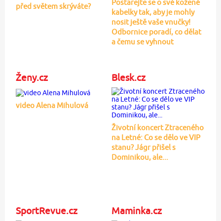
Postarejte se o své kožené
před světem skrýváte?
kabelky tak, aby je mohly
nosit ještě vaše vnučky!
Odbornice poradí, co dělat
a čemu se vyhnout
Ženy.cz
Blesk.cz
video Alena Mihulová
Životní koncert Ztraceného
na Letné: Co se dělo ve VIP
stanu? Jágr přišel s
Dominikou, ale...
SportRevue.cz
Maminka.cz