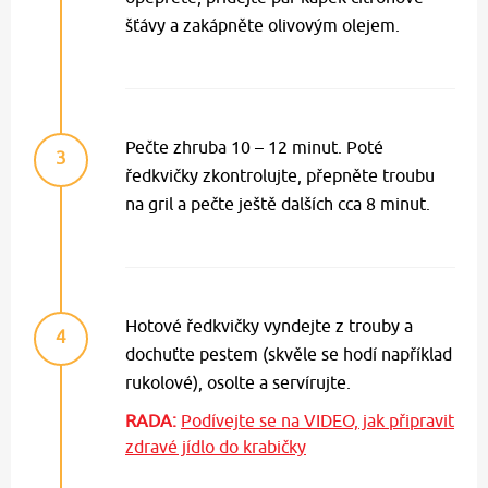
šťávy a zakápněte olivovým olejem.
Pečte zhruba 10 – 12 minut. Poté
3
ředkvičky zkontrolujte, přepněte troubu
na gril a pečte ještě dalších cca 8 minut.
Hotové ředkvičky vyndejte z trouby a
4
dochuťte pestem (skvěle se hodí například
rukolové), osolte a servírujte.
RADA:
Podívejte se na VIDEO, jak připravit
zdravé jídlo do krabičky