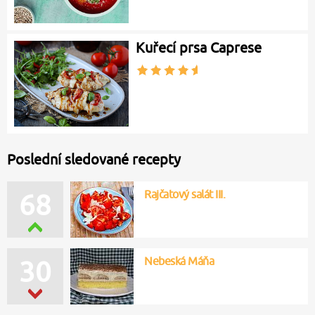
Kuřecí prsa Caprese
Poslední sledované recepty
Rajčatový salát III.
68
Nebeská Máňa
30