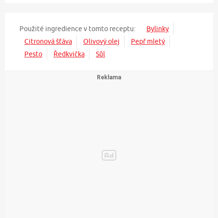
Použité ingredience v tomto receptu:
Bylinky
Citronová šťáva
Olivový olej
Pepř mletý
Pesto
Ředkvička
Sůl