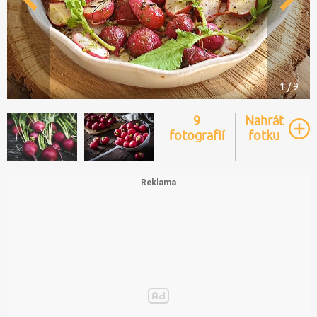
1 / 9
9
Nahrát
fotografií
fotku