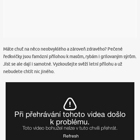
Máte chuť na něco neobvyklého a zároveň zdravého? Pečené
ředkvičky jsou famózní přílohou k masům, rybám i grilovaným sýrům.
Jíst se ale dají i samotné. Vyzkoušejte svěží letní přílohu a už
nebudete chtít nic jiného.