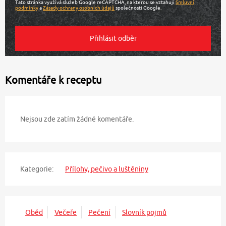
Tato stránka využívá služeb Google reCAPTCHA, na kterou se vztahují
Smluvní
podmínky
a
Zásady ochrany osobních údajů
společnosti Google.
Komentáře k receptu
Nejsou zde zatím žádné komentáře.
Kategorie:
Přílohy, pečivo a luštěniny
Oběd
Večeře
Pečení
Slovník pojmů