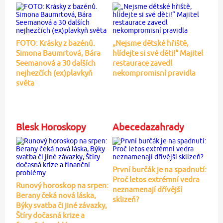
FOTO: Krásky z bazénů.
„Nejsme dětské hřiště,
Simona Baumrtová, Bára
hlídejte si své děti!“ Majitel
Seemanová a 30 dalších
restaurace zavedl
nejhezčích (ex)plavkyň
nekompromisní pravidla
světa
Blesk Horoskopy
Abecedazahrady
První burčák je na spadnutí:
Proč letos extrémní vedra
Runový horoskop na srpen:
neznamenají dřívější
Berany čeká nová láska,
sklizeň?
Býky svatba či jiné závazky,
Štíry dočasná krize a