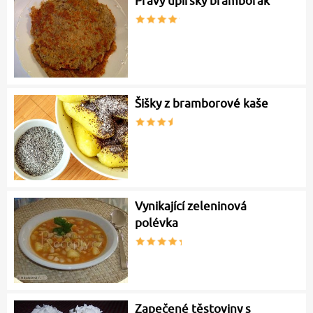
Pravý upírský bramborák
Šišky z bramborové kaše
Vynikající zeleninová
polévka
Zapečené těstoviny s