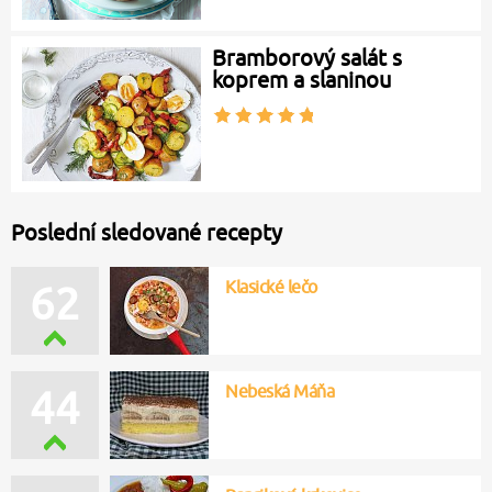
Bramborový salát s
koprem a slaninou
Poslední sledované recepty
Klasické lečo
62
Nebeská Máňa
44