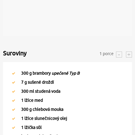
Suroviny
1
porce
300
g brambory
upečené Typ B
7
g sušené droždí
300
ml studená voda
1
lžíce med
300
g chlebová mouka
1
lžíce slunečnicový olej
1
lžička sůl