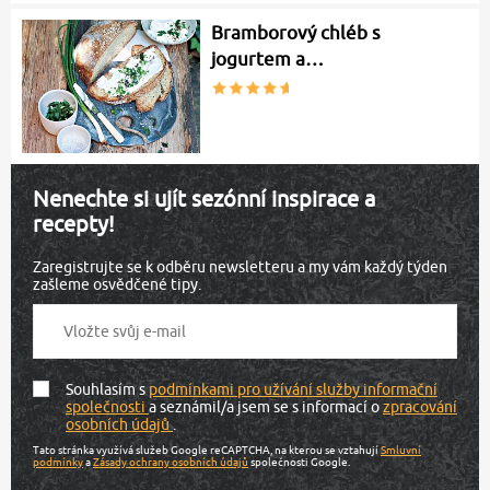
Bramborový chléb s
jogurtem a…
Nenechte si ujít sezónní inspirace a
recepty!
Zaregistrujte se k odběru newsletteru a my vám každý týden
zašleme osvědčené tipy.
Souhlasím s
podmínkami pro užívání služby informační
společnosti
a seznámil/a jsem se s informací o
zpracování
osobních údajů
.
Tato stránka využívá služeb Google reCAPTCHA, na kterou se vztahují
Smluvní
podmínky
a
Zásady ochrany osobních údajů
společnosti Google.