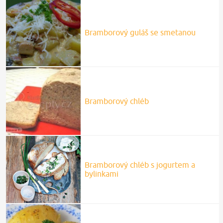
Bramborový guláš se smetanou
Bramborový chléb
Bramborový chléb s jogurtem a
bylinkami