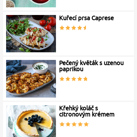
Kuřecí prsa Caprese
Pečený květák s uzenou
paprikou
Křehký koláč s
citronovým krémem