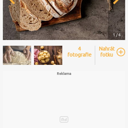
1 / 4
4
Nahrát
fotografie
fotku