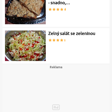
- snadno,…
Zelný salát se zeleninou