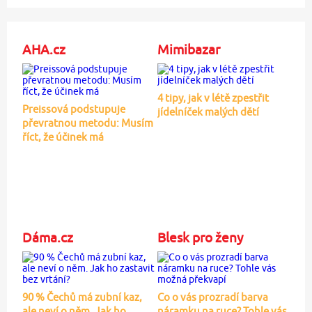
AHA.cz
Mimibazar
4 tipy, jak v létě zpestřit
Preissová podstupuje
jídelníček malých dětí
převratnou metodu: Musím
říct, že účinek má
Dáma.cz
Blesk pro ženy
90 % Čechů má zubní kaz,
Co o vás prozradí barva
ale neví o něm. Jak ho
náramku na ruce? Tohle vás