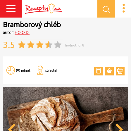
Přihlásit se
Bramborový chléb
autor:
F.O.O.D.
3.5
hodnotilo:
8
90 minut
střední