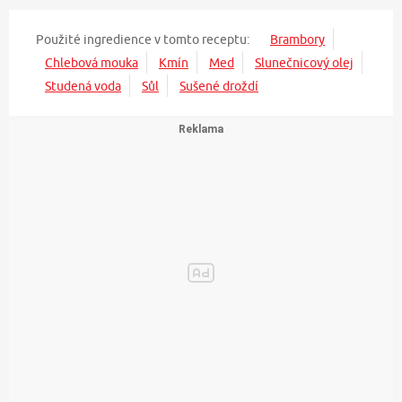
Použité ingredience v tomto receptu:
Brambory
Chlebová mouka
Kmín
Med
Slunečnicový olej
Studená voda
Sůl
Sušené droždí