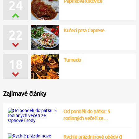
Papriková krkovice
24
Kuřecí prsa Caprese
22
Turnedo
18
Zajímavé články
Od pondělí do pátku: 5
rodinných večeří ze…
Rychlé prázdninové obědy či