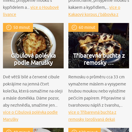
mléko, přisypeme mouku s
promícháme, přisypeme mouku s
kypřidelem a...
více o Houbové
kakaem a kypřidlem,...
více o
lívance
Kakaový korpus / bábovka z
remosky
50 minut
60 minut
Cibulová polévka
Tříbarevná buchta z
podle Marušky
remosky …
Dvě větší bílé a červené cibule
Remosku o průměru cca 33 cm
pokrájíme na jemná čtvrt
vymažeme máslem a vysypeme
kolečka, která osmažíme na oleji
hrubou moukou nebo vyložíme
a másle doměkka. Dáme pozor,
pečícím papírem. Připravíme si
aby nezhnědla, smažíme jen...
tvarohovou náplň z tvarohu,...
více o Cibulová polévka podle
více o Tříbarevná buchta z
Marušky
remosky (prošívaná deka)