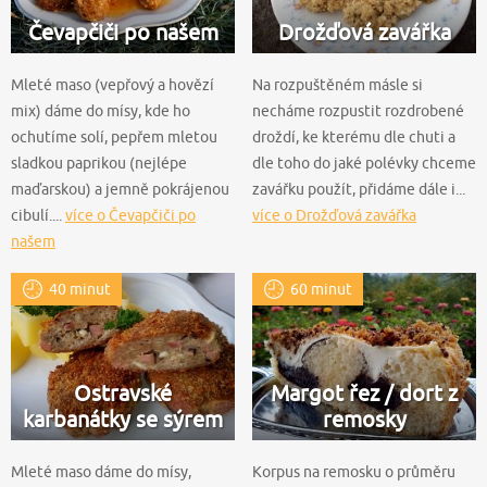
Čevapčiči po našem
Drožďová zavářka
Mleté maso (vepřový a hovězí
Na rozpuštěném másle si
mix) dáme do mísy, kde ho
necháme rozpustit rozdrobené
ochutíme solí, pepřem mletou
droždí, ke kterému dle chuti a
sladkou paprikou (nejlépe
dle toho do jaké polévky chceme
maďarskou) a jemně pokrájenou
zavářku použít, přidáme dále i...
cibulí....
více o Čevapčiči po
více o Drožďová zavářka
našem
40 minut
60 minut
Ostravské
Margot řez / dort z
karbanátky se sýrem
remosky
Mleté maso dáme do mísy,
Korpus na remosku o průměru