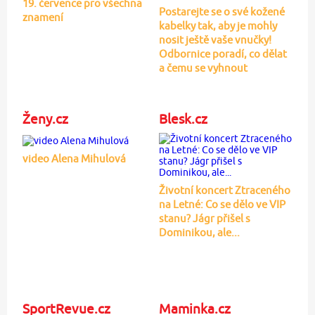
19. července pro všechna
Postarejte se o své kožené
znamení
kabelky tak, aby je mohly
nosit ještě vaše vnučky!
Odbornice poradí, co dělat
a čemu se vyhnout
Ženy.cz
Blesk.cz
video Alena Mihulová
Životní koncert Ztraceného
na Letné: Co se dělo ve VIP
stanu? Jágr přišel s
Dominikou, ale...
SportRevue.cz
Maminka.cz