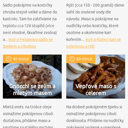
Sádlo pokrájíme na kostičky
Rýži (cca 150 - 200 gramů) dáme
zhruba stejně velké a dáme do
vařit do osolené vody dle
kastrolu. Tam ho zahříváme na
návodu. Maso si pokrájíme na
teplotu cca 120 stupňů (více
nudličky nebo kostičky, které
není vhodné, škvaříme zvolna)
osolíme a okořeníme kari
a...
více o Pepanovo sádlo se
kořením....
více o Kuřecí kari se
špekem a cibulkou
zeleninou a rýží
40 minut
60 minut
Gnocchi se zelím a
Vepřové maso s
mletým masem
celerem
Mletá směs: na trošce oleje
Na drobně pokrájeném špeku si
osmažíme pokrájenou cibuli
osmažíme pokrájenou cibuli
dozlatova, přidáme maso a
dosklovata. Přidáme na nudličky
smažíme za stálého míchání,
pokrájené osolené a opepřené