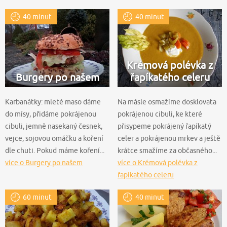
40 minut
40 minut
Krémová polévka z
Burgery po našem
řapíkatého celeru
Karbanátky: mleté maso dáme
Na másle osmažíme dosklovata
do mísy, přidáme pokrájenou
pokrájenou cibuli, ke které
cibuli, jemně nasekaný česnek,
přisypeme pokrájený řapíkatý
vejce, sojovou omáčku a koření
celer a pokrájenou mrkev a ještě
dle chuti. Pokud máme koření...
krátce smažíme za občasného...
více o Burgery po našem
více o Krémová polévka z
řapíkatého celeru
60 minut
40 minut