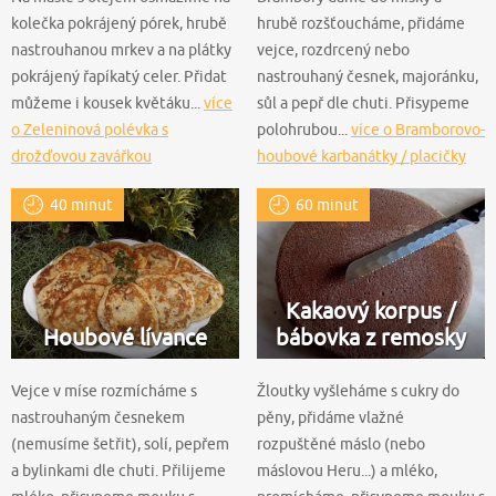
kolečka pokrájený pórek, hrubě
hrubě rozšťoucháme, přidáme
nastrouhanou mrkev a na plátky
vejce, rozdrcený nebo
pokrájený řapíkatý celer. Přidat
nastrouhaný česnek, majoránku,
můžeme i kousek květáku...
více
sůl a pepř dle chuti. Přisypeme
o Zeleninová polévka s
polohrubou...
více o Bramborovo-
drožďovou zavářkou
houbové karbanátky / placičky
40 minut
60 minut
Kakaový korpus /
Houbové lívance
bábovka z remosky
Vejce v míse rozmícháme s
Žloutky vyšleháme s cukry do
nastrouhaným česnekem
pěny, přidáme vlažné
(nemusíme šetřit), solí, pepřem
rozpuštěné máslo (nebo
a bylinkami dle chuti. Přilijeme
máslovou Heru...) a mléko,