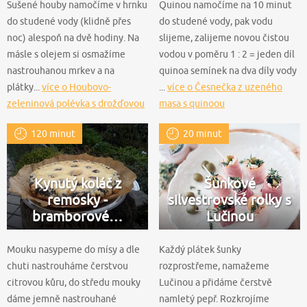
Sušené houby namočíme v hrnku
Quinou namočíme na 10 minut
do studené vody (klidně přes
do studené vody, pak vodu
noc) alespoň na dvě hodiny. Na
slijeme, zalijeme novou čistou
másle s olejem si osmažíme
vodou v poměru 1 : 2 = jeden díl
nastrouhanou mrkev a na
quinoa semínek na dva díly vody
plátky...
více o Houbovo-
...
více o Česnečka z uzeného
zeleninová polévka s drožďovou
masa s quinoou
zavářkou
120 minut
20 minut
Kynutý koláč z
Šunkové
remosky -
silvestrovské rolky s
bramborové…
Lučinou
Mouku nasypeme do mísy a dle
Každý plátek šunky
chuti nastrouháme čerstvou
rozprostřeme, namažeme
citrovou kůru, do středu mouky
Lučinou a přidáme čerstvě
dáme jemně nastrouhané
namletý pepř. Rozkrojíme