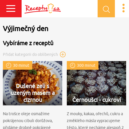
Přihlásit se
Výjimečný den
Vybíráme z receptů
Přidat kategorii do oblíbených
30 minut
300 minut
Dušené zelí s
uzeným masem a
cizrnou
Černoušci - cukroví
Na trošce oleje osmažíme
Z mouky, kakaa, ořechů, cukru a
pokrájenou cibuli dorůžova,
změklého másla vypracujeme
přidáme drobně pokrájené
těsto, které necháme alespoň 2