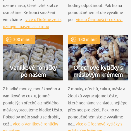
uzené maso, které také krátce
hodiny odpočinout. Pak ho na
osmažíme. Ke konci smažení
pomoučněném stole vyválíme
vmícháme...
více o Dušené zelí s
po...
více o Černoušci - cukroví
uzeným masem a cizrnou
300 minut
180 minut
Vanilkové rohlíčky
Ořechové kytičky s
po našem
máslovým krémem
Z hladké mouky, moučkového a
Z mouky, ořechů, cukru, másla a
vanilkového cukru, jemně
žloutků vypracujeme těsto,
pomletých ořechů a změklého
které necháme v chladu, nejlépe
másla vypracujeme hladké těsto.
přes noc proležet. Pak ho na
Pokud by mělo snahu se drobit,
pomoučněném stole vyválíme
což...
více o Vanilkové rohlíčky
na...
více o Ořechové kytičky s
po našem
máslovým krémem