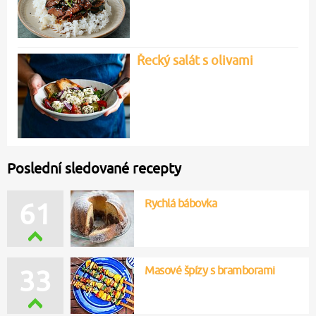
Řecký salát s olivami
Poslední sledované recepty
Rychlá bábovka
61
Masové špízy s bramborami
33