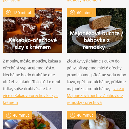
180 minut
60 minut
Majonézová buchta /
Kakaovo-ořechové
bábovka z
slzy s krémem
remosky…
Z mouky, másla, moučky, kakaa a
Žloutky vyšleháme s cukry do
ořechů si vypracujeme těsto.
pěny, přisypeme mleté ořechy,
Necháme ho do druhého dne
promícháme, přidáme vodu nebo
uležet v chladu. Toto těsto není
kávu, opět promícháme, přidáme
řidké, spíše drobivé, ale tak...
majonézu, promícháme,...
více o
více o Kakaovo-ořechové slzy s
Majonézová buchta / bábovka z
krémem
remosky - ořechová
40 minut
40 minut