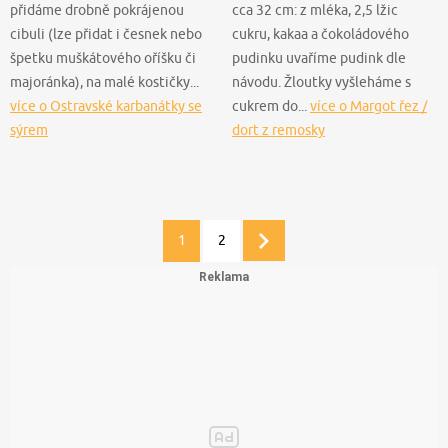
přidáme drobně pokrájenou
cca 32 cm: z mléka, 2,5 lžic
cibuli (lze přidat i česnek nebo
cukru, kakaa a čokoládového
špetku muškátového oříšku či
pudinku uvaříme pudink dle
majoránka), na malé kostičky...
návodu. Žloutky vyšleháme s
více o Ostravské karbanátky se
cukrem do...
více o Margot řez /
sýrem
dort z remosky
1
2
Další
stránka