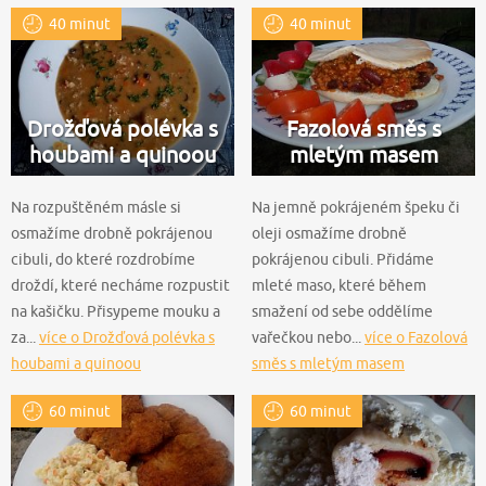
40 minut
40 minut
Drožďová polévka s
Fazolová směs s
houbami a quinoou
mletým masem
Na rozpuštěném másle si
Na jemně pokrájeném špeku či
osmažíme drobně pokrájenou
oleji osmažíme drobně
cibuli, do které rozdrobíme
pokrájenou cibuli. Přidáme
droždí, které necháme rozpustit
mleté maso, které během
na kašičku. Přisypeme mouku a
smažení od sebe oddělíme
za...
více o Drožďová polévka s
vařečkou nebo...
více o Fazolová
houbami a quinoou
směs s mletým masem
60 minut
60 minut