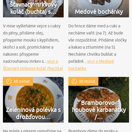
Šťavnatý mrkvový
koláč (buchta) s…
Medové bochánky
V míse vyšleháme vejce s cukry
Do hrnce dáme med a cukr a
do pěny, přidáme olej,
necháme vařit (na 7). Až bude
přisypeme mouku s kypřidlem,
vše rozpuštěné. Přidáme vločky
skořicí a solí, promícháme a
a kakao a ztlumíme (na 5).
nakonec přisypeme
Necháme chvilku bublat a
nastrouhanou mrkev s...
více o
pořádně...
více o Medové
Šťavnatý mrkvový koláč (buchta)
bochánky
s ořechy - hrnková buchta podle
30 minut
30 minut
Lidky
Bramborovo-
Zeleninová polévka s
houbové karbanátky
drožďovou…
/…
Na másle s olejem osmažíme na
Brambory dáme do misky a