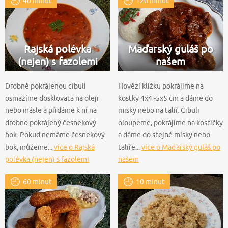
40 minut
120 minut
Rajská polévka
Maďarský guláš po
(nejen) s fazolemi
našem
Drobně pokrájenou cibuli
Hovězí kližku pokrájíme na
osmažíme dosklovata na oleji
kostky 4x4 -5x5 cm a dáme do
nebo másle a přidáme k ní na
misky nebo na talíř. Cibuli
drobno pokrájený česnekový
oloupeme, pokrájíme na kostičky
bok. Pokud nemáme česnekový
a dáme do stejné misky nebo
bok, můžeme...
více o Rajská
talíře...
více o Maďarský guláš po
polévka (nejen) s fazolemi
našem
60 minut
10 minut