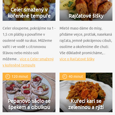
Celer smažený v
kořeněné tempuře
Rajčatové šišky
Celer oloupeme, pokrájíme na 1 -
Mleté maso dáme do mísy,
1,5 cm plátky a povaříme v
přidáme vejce, protlak, nasekaná
osolené vodě na skus. Můžeme
rajčata, jemně pokrájenou cibuli,
vařit i ve vodě s citronovou
osolíme a okořeníme dle chuti.
šťávou nebo místo soli
Vše důkladně promícháme,...
můžeme...
více o Celer smažený
více o Rajčatové šišky
v kořeněné tempuře
120 minut
40 minut
Pepanovo sádlo se
Kuřecí kari se
špekem a cibulkou
zeleninou a rýží