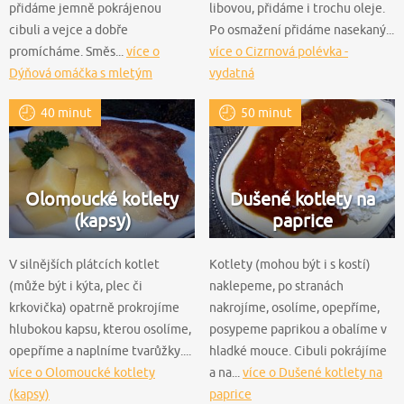
přidáme jemně pokrájenou
libovou, přidáme i trochu oleje.
cibuli a vejce a dobře
Po osmažení přidáme nasekaný...
promícháme. Směs...
více o
více o Cizrnová polévka -
Dýňová omáčka s mletým
vydatná
masem
40 minut
50 minut
Olomoucké kotlety
Dušené kotlety na
(kapsy)
paprice
V silnějších plátcích kotlet
Kotlety (mohou být i s kostí)
(může být i kýta, plec či
naklepeme, po stranách
krkovička) opatrně prokrojíme
nakrojíme, osolíme, opepříme,
hlubokou kapsu, kterou osolíme,
posypeme paprikou a obalíme v
opepříme a naplníme tvarůžky....
hladké mouce. Cibuli pokrájíme
více o Olomoucké kotlety
a na...
více o Dušené kotlety na
(kapsy)
paprice