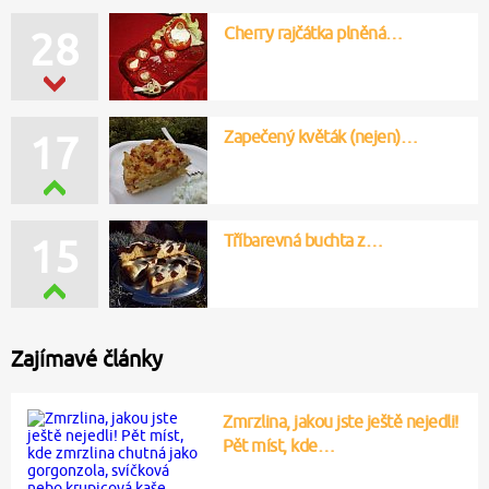
Cherry rajčátka plněná…
28
Zapečený květák (nejen)…
17
Tříbarevná buchta z…
15
Zajímavé články
Zmrzlina, jakou jste ještě nejedli!
Pět míst, kde…