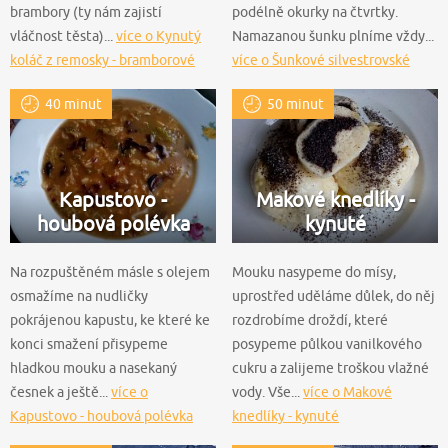
brambory (ty nám zajistí
podélně okurky na čtvrtky.
vláčnost těsta)...
více o Kynutý
Namazanou šunku plníme vždy...
koláč z remosky - bramborové
více o Šunkové silvestrovské
těsto
rolky s Lučinou
40 minut
50 minut
Kapustovo -
Makové knedlíky -
houbová polévka
kynuté
Na rozpuštěném másle s olejem
Mouku nasypeme do mísy,
osmažíme na nudličky
uprostřed uděláme důlek, do něj
pokrájenou kapustu, ke které ke
rozdrobíme droždí, které
konci smažení přisypeme
posypeme půlkou vanilkového
hladkou mouku a nasekaný
cukru a zalijeme troškou vlažné
česnek a ještě...
více o
vody. Vše...
více o Makové
Kapustovo - houbová polévka
knedlíky - kynuté