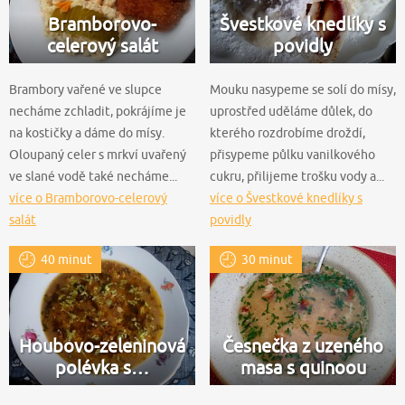
Bramborovo-
Švestkové knedlíky s
celerový salát
povidly
Brambory vařené ve slupce
Mouku nasypeme se solí do mísy,
necháme zchladit, pokrájíme je
uprostřed uděláme důlek, do
na kostičky a dáme do mísy.
kterého rozdrobíme droždí,
Oloupaný celer s mrkví uvařený
přisypeme půlku vanilkového
ve slané vodě také necháme...
cukru, přilijeme trošku vody a...
více o Bramborovo-celerový
více o Švestkové knedlíky s
salát
povidly
40 minut
30 minut
Houbovo-zeleninová
Česnečka z uzeného
polévka s…
masa s quinoou