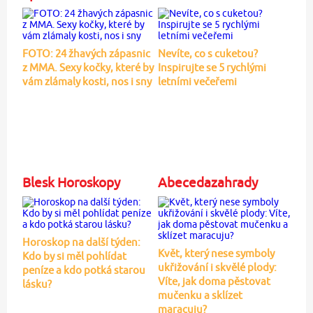
FOTO: 24 žhavých zápasnic
Nevíte, co s cuketou?
z MMA. Sexy kočky, které by
Inspirujte se 5 rychlými
vám zlámaly kosti, nos i sny
letními večeřemi
Blesk Horoskopy
Abecedazahrady
Horoskop na další týden:
Květ, který nese symboly
Kdo by si měl pohlídat
ukřižování i skvělé plody:
peníze a kdo potká starou
Víte, jak doma pěstovat
lásku?
mučenku a sklízet
maracuju?