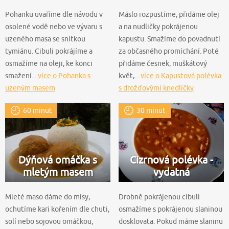
Pohanku uvaříme dle návodu v
Máslo rozpustíme, přidáme olej
osolené vodě nebo ve vývaru s
a na nudličky pokrájenou
uzeného masa se snítkou
kapustu. Smažíme do povadnutí
tymiánu. Cibuli pokrájíme a
za občasného promíchání. Poté
osmažíme na oleji, ke konci
přidáme česnek, muškátový
smažení...
více o Pohanka s
květ,...
více o Kapustová polévka
uzeným masem
s drožďovými knedlíčky
60 minut
30 minut
Dýňová omáčka s
Cizrnová polévka -
mletým masem
vydatná
Mleté maso dáme do mísy,
Drobně pokrájenou cibuli
ochutíme kari kořením dle chuti,
osmažíme s pokrájenou slaninou
solí nebo sojovou omáčkou,
dosklovata. Pokud máme slaninu