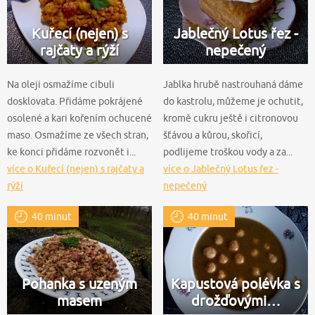
Kuřecí (nejen) s
Jablečný Lotus řez -
rajčaty a rýží
nepečený
Na oleji osmažíme cibuli
Jablka hrubě nastrouhaná dáme
dosklovata. Přidáme pokrájené
do kastrolu, můžeme je ochutit,
osolené a kari kořením ochucené
kromě cukru ještě i citronovou
maso. Osmažíme ze všech stran,
šťávou a kůrou, skořicí,
ke konci přidáme rozvonět i...
podlijeme troškou vody a za...
více o Kuřecí (nejen) s rajčaty a
více o Jablečný Lotus řez -
rýží
nepečený
40 minut
40 minut
Pohanka s uzeným
Kapustová polévka s
masem
drožďovými…