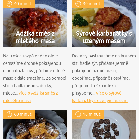
40 minut
30 minut
Adžika směs z
Sýrové karbanátky s
mletého masa
uzeným masem
Na trošce rozpáleného oleje
Do mísy nastrouháme na hrubém
osmažíme drobně pokrájenou
struhadle sýr, přidáme jemně
cibuli dozlatova, přidáme mleté
pokrájené uzené maso,
maso a dále smažíme. Za pomocí
opepříme, případně i osolíme,
šťouchadla nebo vařečky,
přilijeme trošku mléka,
mleté...
více o Adžika směs z
přisypeme...
více o Sýrové
mletého masa
karbanátky s uzeným masem
60 minut
10 minut