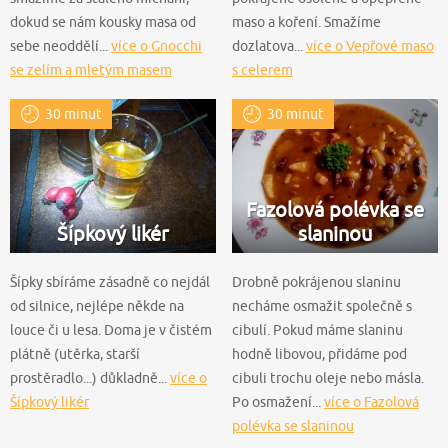
dokud se nám kousky masa od
maso a koření. Smažíme
sebe neoddělí...
více o Gnocchi
dozlatova...
více o Vepřové maso
se zelím a mletým masem
s celerem
30 minut
30 minut
Fazolová polévka se
Šípkový likér
slaninou
Šípky sbíráme zásadně co nejdál
Drobně pokrájenou slaninu
od silnice, nejlépe někde na
necháme osmažit společně s
louce či u lesa. Doma je v čistém
cibulí. Pokud máme slaninu
plátně (utěrka, starší
hodně libovou, přidáme pod
prostěradlo...) důkladně...
více o
cibuli trochu oleje nebo másla.
Šípkový likér
Po osmažení...
více o Fazolová
polévka se slaninou