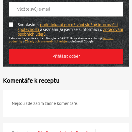
Souhlasím s
podmínkami pro užívání služby informační
společnosti
a seznámil/a jsem se s informací o
zpracování
osobních údajů
.
Tato stránka využívá služeb Google reCAPTCHA, na kterou se vztahují
Smluvní
podmínky
a
Zásady ochrany osobních údajů
společnosti Google.
Komentáře k receptu
Nejsou zde zatím žádné komentáře.