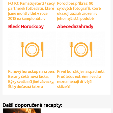
FOTO: Pamatujete? 37 sexy
Porod bez příkras: 90
partnerek fotbalistů, které
syrových fotografií, které
jsme mohli vidět v roce
ukazují zázrak zrození v
2018 na šampionátu v
jeho nejčistší podobě
Rusku
Blesk Horoskopy
Abecedazahrady
Runový horoskop na srpen:
První burčák je na spadnutí:
Berany čeká nová láska,
Proč letos extrémní vedra
Býky svatba či jiné závazky,
neznamenají dřívější
Štíry dočasná krize a
sklizeň?
finanční problémy
Další doporučené recepty: