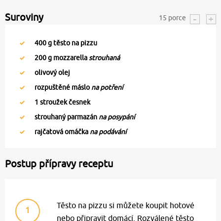
Suroviny
15
porce
400
g těsto na pizzu
200
g mozzarella
strouhaná
olivový olej
rozpuštěné máslo
na potření
1
stroužek česnek
strouhaný parmazán
na posypání
rajčatová omáčka
na podávání
Postup přípravy receptu
Těsto na pizzu si můžete koupit hotové
1
nebo připravit domácí. Rozválené těsto