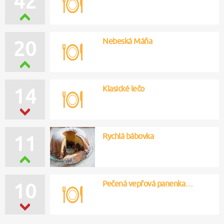
42
Nebeská Máňa
20
Klasické lečo
14
Rychlá bábovka
11
Pečená vepřová panenka…
10