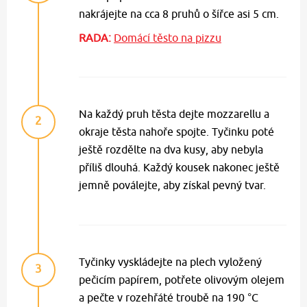
nakrájejte na cca 8 pruhů o šířce asi 5 cm.
RADA:
Domácí těsto na pizzu
Na každý pruh těsta dejte mozzarellu a
2
okraje těsta nahoře spojte. Tyčinku poté
ještě rozdělte na dva kusy, aby nebyla
příliš dlouhá. Každý kousek nakonec ještě
jemně poválejte, aby získal pevný tvar.
Tyčinky vyskládejte na plech vyložený
3
pečicím papírem, potřete olivovým olejem
a pečte v rozehřáté troubě na 190 °C