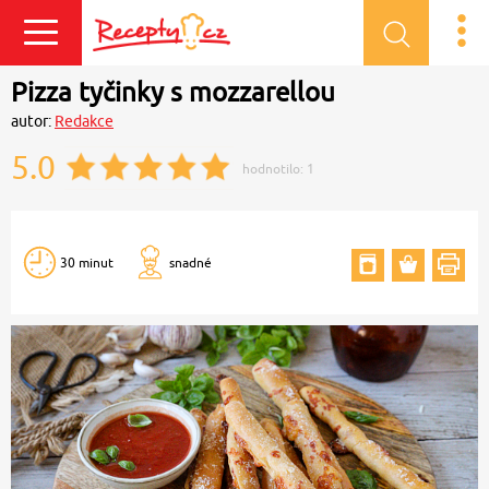
Přihlásit se
Pizza tyčinky s mozzarellou
autor:
Redakce
5.0
hodnotilo:
1
30 minut
snadné