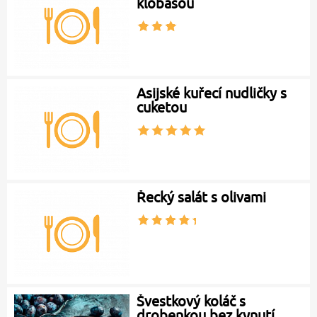
klobásou
Asijské kuřecí nudličky s
cuketou
Řecký salát s olivami
Švestkový koláč s
drobenkou bez kynutí