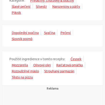
Kategorie:
Předkrmy, chuťovky & svačiny
Slané pečení
Silvestr
Narozeniny a párty
Piknik
Dopolední svačina
Svačina
Pečení
Slovník pojmů
Použité ingredience v tomto receptu:
Česnek
Mozzarella
Olivový olej
Rajčatová omáčka
Rozpuštěné máslo
Strouhaný parmazán
Těsto na pizzu