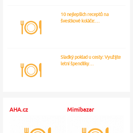
10 nejlepších receptů na
švestkové koláče:…
Sladký poklad u cesty: Využijte
letní špendlíky…
AHA.cz
Mimibazar