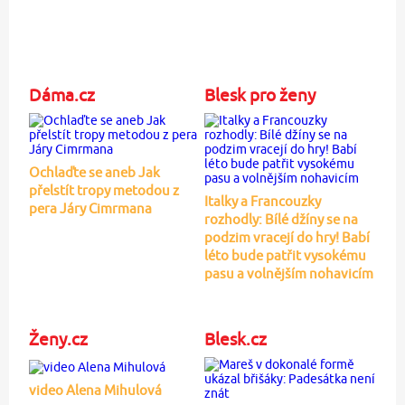
Dáma.cz
Blesk pro ženy
Ochlaďte se aneb Jak
přelstít tropy metodou z
Italky a Francouzky
pera Járy Cimrmana
rozhodly: Bílé džíny se na
podzim vracejí do hry! Babí
léto bude patřit vysokému
pasu a volnějším nohavicím
Ženy.cz
Blesk.cz
video Alena Mihulová