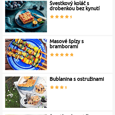
Švestkový koláč s
drobenkou bez kynutí
Masové špízy s
bramborami
Bublanina s ostružinami