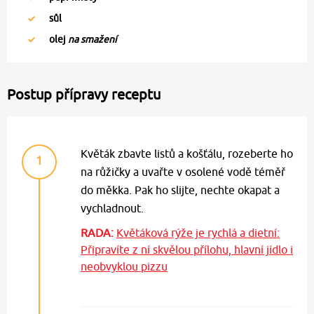
sůl
olej
na smažení
Postup přípravy receptu
Květák zbavte listů a košťálu, rozeberte ho
1
na růžičky a uvařte v osolené vodě téměř
do měkka. Pak ho slijte, nechte okapat a
vychladnout.
RADA:
Květáková rýže je rychlá a dietní:
Připravíte z ní skvělou přílohu, hlavní jídlo i
neobvyklou pizzu