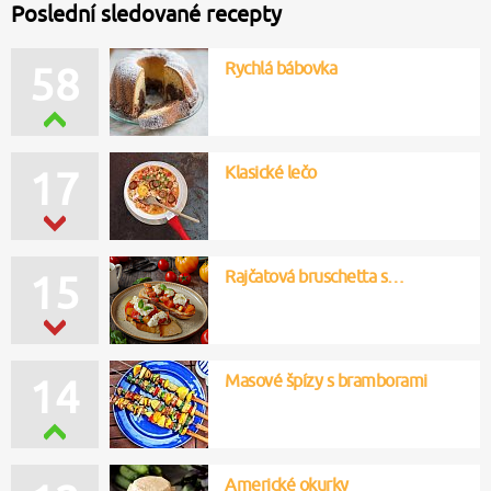
Poslední sledované recepty
Rychlá bábovka
58
Klasické lečo
17
Rajčatová bruschetta s…
15
Masové špízy s bramborami
14
Americké okurky