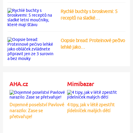
Rychlé buchty s broskvemi: 5
receptů na sladké…
Oopsie bread: Proteinové pečivo
lehké jako…
AHA.cz
Mimibazar
Dojemné poselství Pavlové
4 tipy, jak v létě zpestřit
narazilo: Zase se
jídelníček malých dětí
přetvařuje!