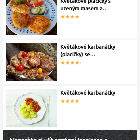
Květákové placičky s
uzeným masem a…
Květákové karbanátky
(placičky) se…
Květákové karbanátky