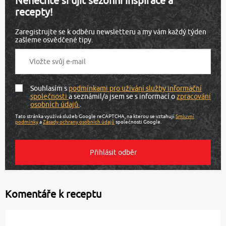
Nenechte si ujít sezónní inspirace a
recepty!
Zaregistrujte se k odběru newsletteru a my vám každý týden
zašleme osvědčené tipy.
Souhlasím s
podmínkami pro užívání služby informační
společnosti
a seznámil/a jsem se s informací o
zpracování
osobních údajů
.
Tato stránka využívá služeb Google reCAPTCHA, na kterou se vztahují
Smluvní
podmínky
a
Zásady ochrany osobních údajů
společnosti Google.
Komentáře k receptu