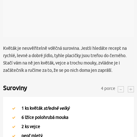
Květák je neuvěřitelně vděčná surovina. Jestli hledáte recept na
rychlé, levné a dobré jídlo, tyhle placičky jsou trefou do černého.
Stačí vám na ně jen květák, vejce a trochu mouky, zvládne je i
začátečník a ručíme za to, že se po nich doma jen zapráší.
Suroviny
4
porce
1
ks květák
středně velký
6
lžíce polohrubá mouka
2
ks vejce
pepř mletý