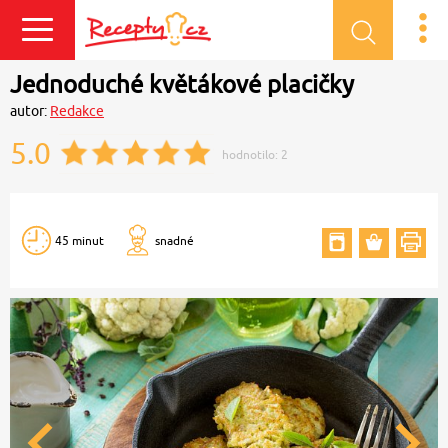
Přihlásit se
Jednoduché květákové placičky
autor:
Redakce
5.0
hodnotilo:
2
45 minut
snadné