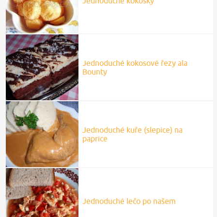
Jednoduché kokosky
Jednoduché kokosové řezy ala
Bounty
Jednoduché kuře (slepice) na
paprice
Jednoduché lečo po našem