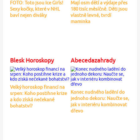
FOTO: Toto jsou Ice Girls!
Mají osm dětí a výdaje přes
Sexy kočky, které v NHL
180 tisíc měsíčně. Děti jsou
baví nejen diváky
vlastně levné, tvrdí
maminka
Blesk Horoskopy
Abecedazahrady
Velký horoskop financí na
Konec nudného ladění do
srpen: Koho postihne krize
jednoho dekoru: Naučte se,
a kdo získá nečekané
jak v interiéru kombinovat
bohatství?
dřevo