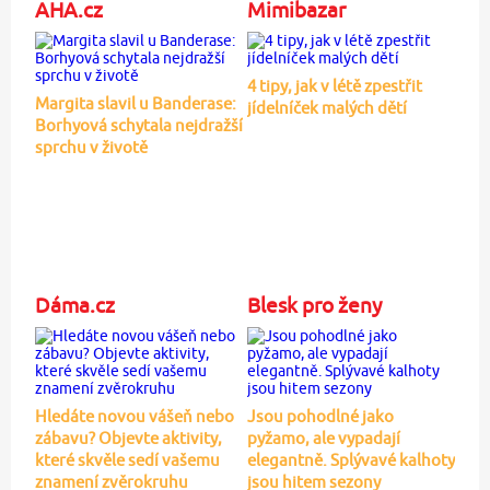
AHA.cz
Mimibazar
4 tipy, jak v létě zpestřit
Margita slavil u Banderase:
jídelníček malých dětí
Borhyová schytala nejdražší
sprchu v životě
Dáma.cz
Blesk pro ženy
Hledáte novou vášeň nebo
Jsou pohodlné jako
zábavu? Objevte aktivity,
pyžamo, ale vypadají
které skvěle sedí vašemu
elegantně. Splývavé kalhoty
znamení zvěrokruhu
jsou hitem sezony