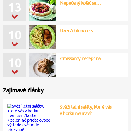
Nepečený koláč se…
13
Uzená krkovice s…
10
Croissanty: recept na…
10
Zajímavé články
Svěží letní saláty, které vás
v horku neunaví:…