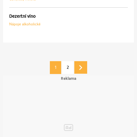
Dezertní víno
Nápoje alkoholické
1
2
Další
stránka