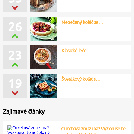
Nepečený koláč se…
26
Klasické lečo
23
Švestkový koláč s…
19
Zajímavé články
Cuketová zmrzlina? Vyzkoušejte