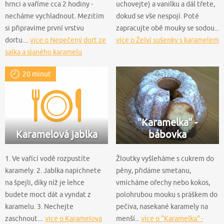
hrnci a vaříme cca 2 hodiny -
uchovejte) a vanilku a dál třete,
necháme vychladnout. Mezitím
dokud se vše nespojí. Poté
si připravíme první vrstvu
zapracujte obě mouky se sodou...
dortu....
více o Nepečený dort ze
více o Želví sušenky s karamelem
salka a slaného karamelu
20 minut
"Karamelka" -
Karamelová jablka
bábovka
1. Ve vařící vodě rozpustíte
Žloutky vyšleháme s cukrem do
karamely. 2. Jablka napíchnete
pěny, přidáme smetanu,
na špejli, díky níž je lehce
vmícháme ořechy nebo kokos,
budete moct dát a vyndat z
polohrubou mouku s práškem do
karamelu. 3. Nechejte
pečiva, nasekané karamely na
zaschnout....
více o Karamelová
menší...
více o "Karamelka" -