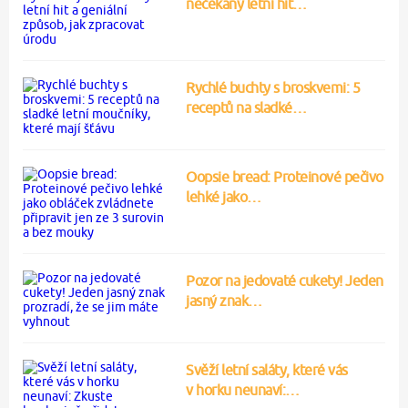
nečekaný letní hit…
Rychlé buchty s broskvemi: 5
receptů na sladké…
Oopsie bread: Proteinové pečivo
lehké jako…
Pozor na jedovaté cukety! Jeden
jasný znak…
Svěží letní saláty, které vás
v horku neunaví:…