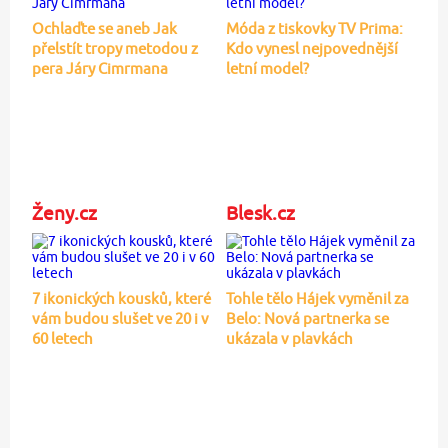
Ochlaďte se aneb Jak
Móda z tiskovky TV Prima:
přelstít tropy metodou z
Kdo vynesl nejpovednější
pera Járy Cimrmana
letní model?
Ženy.cz
Blesk.cz
7 ikonických kousků, které
Tohle tělo Hájek vyměnil za
vám budou slušet ve 20 i v
Belo: Nová partnerka se
60 letech
ukázala v plavkách