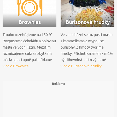
Brownies
Burisonové hrudky
Troubu rozehřejeme na 150 °C.
Ve vodní lázni se rozpustí máslo
Rozpustíme čokoládu a polovinu
s karamelkama a vsypou se
másla ve vodní lázni. Mezitím
burisony. Z hmoty tvoříme
rozmixujeme cukr se zbytkem
hrudky. Příchuť karamelek může
másla a postupně pak přidáme...
být libovolná. Je to výborné...
více o Brownies
více o Burisonové hrudky