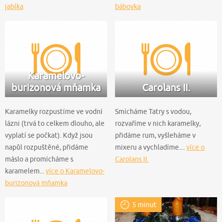
jablka
bábovka
Karamelovo-
burizonová mňamka
Carolans II.
Karamelky rozpustíme ve vodní
Smícháme Tatry s vodou,
lázni (trvá to celkem dlouho, ale
rozvaříme v nich karamelky,
vyplatí se počkat). Když jsou
přidáme rum, vyšleháme v
napůl rozpuštěné, přidáme
mixeru a vychladíme....
více o
máslo a promícháme s
Carolans II.
karamelem...
více o Karamelovo-
burizonová mňamka
5 minut