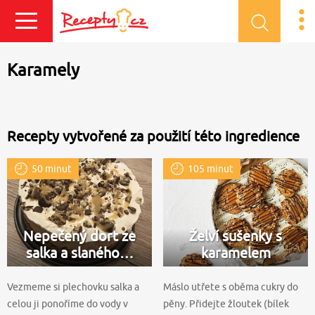
Přihlásit se
Karamely
Recepty vytvořené za použití této ingredience
50 minut
105 minut
Nepečený dort ze
Želví sušenky s
salka a slaného…
karamelem
Vezmeme si plechovku salka a
Máslo utřete s oběma cukry do
celou ji ponoříme do vody v
pěny. Přidejte žloutek (bílek