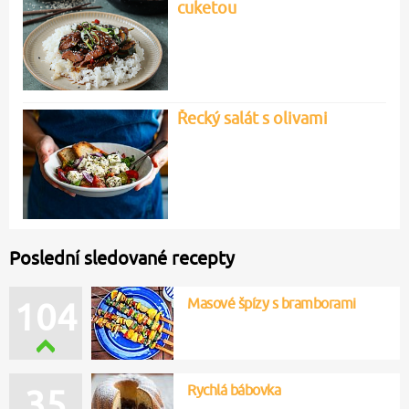
cuketou
Řecký salát s olivami
Poslední sledované recepty
Masové špízy s bramborami
104
Rychlá bábovka
35