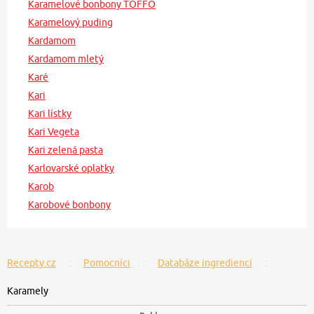
Karamelové bonbony TOFFO
Karamelový puding
Kardamom
Kardamom mletý
Karé
Kari
Kari lístky
Kari Vegeta
Kari zelená pasta
Karlovarské oplatky
Karob
Karobové bonbony
Recepty.cz
Pomocníci
Databáze ingrediencí
Karamely