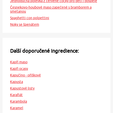
Jednoduchá polévka z červené čočky pro děti i dospělé
Česnekovo-houbové maso zapečené s bramborem a
smetanou
Spaghetti con polpettini
Noky se špenátem
Další doporučené ingredience:
Kapří maso
Kapří ocasy
Kapučíno - oříškové
Kapusta
Kapustové listy
Karafiát
Karambola
Karamel