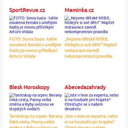
SportRevue.cz
Maminka.cz
FOTO: Sonia Isaza - tahle
„Nejsme dětské hřiště,
osvalená ženská s umělými
hlídejte si své děti!“ Majitel
ňadry je novou přítelkyní
restaurace zavedl
Arturo Vidala
nekompromisní pravidla
Blesk Horoskopy
Abecedazahrady
Tarotskop na srpen: Berany
Jste v lese za experta, nebo
čeká cesta, Panny velká
si na houbaře jen hrajete?
změna a Ryby uvíznou ve
Otestujte se v našem